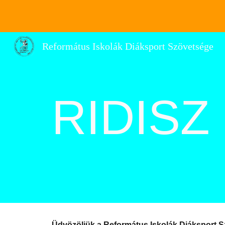
Sk
Református Iskolák Diáksport Szövetsége
RIDISZ
Üdvözöljük a Református Iskolák Diáksport 